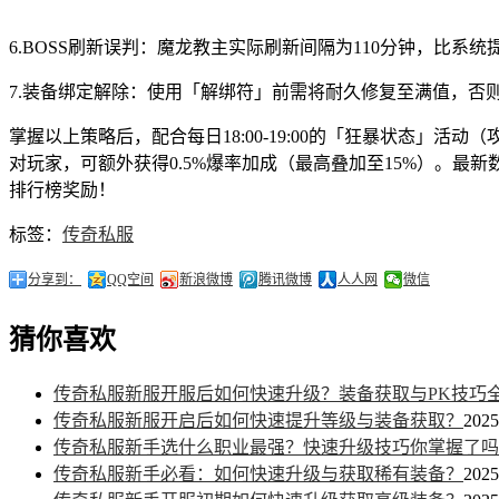
6.BOSS刷新误判：魔龙教主实际刷新间隔为110分钟，比系统
7.装备绑定解除：使用「解绑符」前需将耐久修复至满值，否则
掌握以上策略后，配合每日18:00-19:00的「狂暴状态」活
对玩家，可额外获得0.5%爆率加成（最高叠加至15%）。最
排行榜奖励！
标签：
传奇私服
分享到：
QQ空间
新浪微博
腾讯微博
人人网
微信
猜你喜欢
传奇私服新服开服后如何快速升级？装备获取与PK技巧
传奇私服新服开启后如何快速提升等级与装备获取？
2025
传奇私服新手选什么职业最强？快速升级技巧你掌握了吗
传奇私服新手必看：如何快速升级与获取稀有装备？
2025