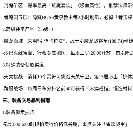
-封魔矿区：爆率最高「虹魔套装」（吸血属性），推荐法师带5
-骨魔洞五层：隐藏BOSS黄泉教主每2小时刷新，必掉「骨玉
2.高级装备产地（55级+）
-魔龙血域：采用"引怪卡位法"，战士引魔龙战将至(189,74
-沙巴克藏宝阁：行会专属地图，每周三/六20:00开放，击杀
3.特殊装备获取渠道
-天关挑战：消耗10个灵符可挑战天关守卫，第15层必出「护
-跨服战场：每周日积分排名前50可获得「麻痹戒指」锻造材料
三、装备交易暴利指南
1.装备倒卖技巧
凌晨3:00-6:00时段拍卖行价格低谷期，重点关注「雷霆战甲