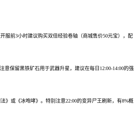
，开服前3小时建议购买双倍经验卷轴（商城售价50元宝），配
留黑铁矿石用于武器升星，建议在每日12:00-14:00的强
剑法》或《冰咆哮》。特别注意22:00的变异尸王刷新，有8%概