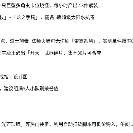
只巨型多角虫卡位烧怪，每小时产出2-3件紫装
权杖」+「龙之手镯」，需备5瓶超级太阳水抗毒
)坐标点，道士施毒+法师火墙可无伤刷「雷霆系列」，实测单件爆率0.
暗之牛魔王必出「开天」武器碎片，集齐30片可合成
体戒指」设计图
，建议组满5人小队刷荣誉值
」「光芒项链」等热门装备，利用自动扫货脚本可低价购入，午间12: