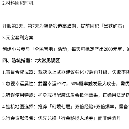
2.材料囤积时机
开服第3天、第7天为装备锻造高峰期，提前囤积「黑铁矿石」
3.元宝套利方案
创建小号参与「全民宝地」活动，每天可稳定产出2000元宝，
四、防坑指南：7大常见误区
1.盲目合成武器：裁决以上武器建议强化+7后再升级，失败率降
2.忽视幸运属性：武器幸运+7时，50%概率触发最大攻击，需
3.错误使用特戒：护身戒指配魔法盾会抵消效果，正确用法是
4.挂机地图选择：推荐「幻境七层」双倍经验+双倍爆率，需备
5.行会贡献浪费：优先兑换「行会秘境入场券」而非经验丹