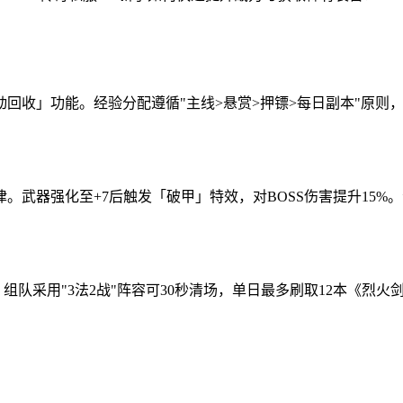
回收」功能。经验分配遵循"主线>悬赏>押镖>每日副本"原则
器强化至+7后触发「破甲」特效，对BOSS伤害提升15%。注意保
。组队采用"3法2战"阵容可30秒清场，单日最多刷取12本《烈火