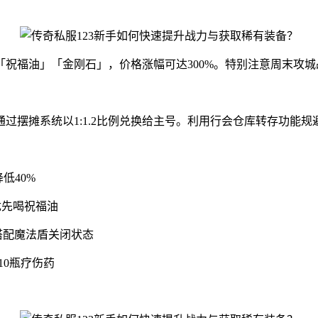
「祝福油」「金刚石」，价格涨幅可达300%。特别注意周末攻城
通过摆摊系统以1:1.2比例兑换给主号。利用行会仓库转存功能规
低40%
优先喝祝福油
搭配魔法盾关闭状态
10瓶疗伤药