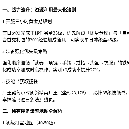
一、战力速升：资源利用最大化法则
1.开服三小时黄金期规划
首日必须完成主线任务至35级，优先解锁「随身仓库」与「自动
合首充礼包的20%经验加成道具，可实现单日冲级至45级。
2.装备强化优先级策略
强化顺序遵循「武器→项链→手镯→戒指→头盔→衣服」的铁律。武
化成功率加成时段操作，实测+9成功率提升27%。
3.技能书获取捷径
尸王殿每小时刷新精英尸王（坐标23,176），必掉35级技能书
率掉落《逐日剑法》残页。
二、稀有装备爆率地图全解析
1.初级打宝地图（40-50级）