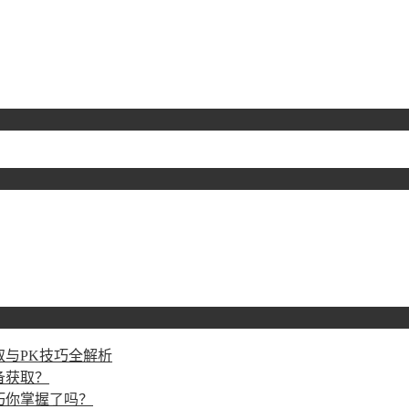
与PK技巧全解析
备获取？
巧你掌握了吗？