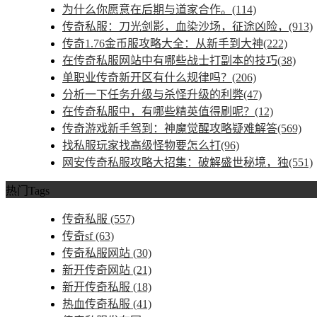
为什么你愿意在后期与道家合作。(114)
传奇私服：刀光剑影，血染沙场，征途凶险，(913)
传奇1.76金币服攻略大全：从新手到大神(222)
在传奇私服网站中有哪些战士打副本的技巧(38)
单职业传奇新开区有什么规律吗？(206)
分析一下任务升级与杀怪升级的利弊(47)
在传奇私服中，有哪些精英值得刷呢？(12)
传奇游戏新手驾到：神魔觉醒攻略疑难解答(569)
找私服玩家找高级怪物要怎么打(96)
网安传奇私服攻略大招集：破解盛世秘境，独(551)
热门Tags
传奇私服
(557)
传奇sf
(63)
传奇私服网站
(30)
新开传奇网站
(21)
新开传奇私服
(18)
热血传奇私服
(41)