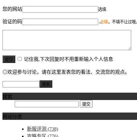
您的网站
选填
验证的码
必填
，不填不让过哦
记住我,下次回复时不用重新输入个人信息
◎欢迎参与讨论，请在这里发表您的看法、交流您的观点。
搜索
网站分类
新服评测
(738)
攻略专区
(776)