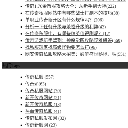
传奇1.76金币服攻略大全：从新手到大神(222)
在传奇私服网站中有哪些战士打副本的技巧(38)
单职业传奇新开区有什么规律吗？(206)
分析一下任务升级与杀怪升级的利弊(47)
在传奇私服中，有哪些精英值得刷呢？(12)
传奇游戏新手驾到：神魔觉醒攻略疑难解答(569)
找私服玩家找高级怪物要怎么打(96)
网安传奇私服攻略大招集：破解盛世秘境，独(551)
热门Tags
传奇私服
(557)
传奇sf
(63)
传奇私服网站
(30)
新开传奇网站
(21)
新开传奇私服
(18)
热血传奇私服
(41)
传奇私服发布网
(32)
传奇新服网
(23)