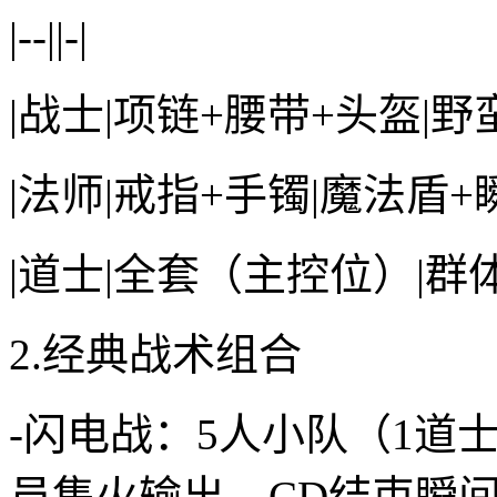
|--||-|
|战士|项链+腰带+头盔|野
|法师|戒指+手镯|魔法盾+
|道士|全套（主控位）|群
2.经典战术组合
-闪电战：5人小队（1道士
员集火输出，CD结束瞬