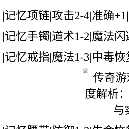
|记忆项链|攻击2-4|准确+1|1
|记忆手镯|道术1-2|魔法闪避+
|记忆戒指|魔法1-3|中毒恢复+