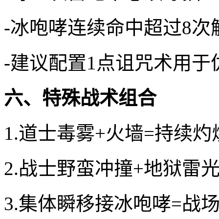
-冰咆哮连续命中超过8次
-建议配置1点诅咒术用于
六、特殊战术组合
1.道士毒雾+火墙=持续
2.战士野蛮冲撞+地狱雷
3.集体瞬移接冰咆哮=战