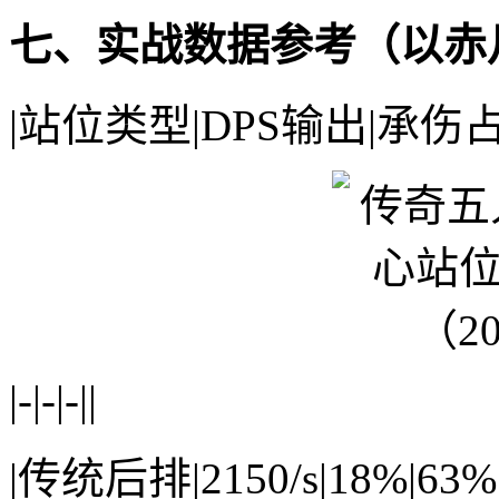
七、实战数据参考（以赤
|站位类型|DPS输出|承伤
|-|-|-||
|传统后排|2150/s|18%|63%