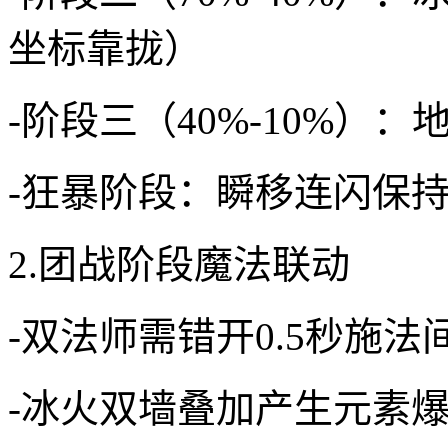
坐标靠拢）
-阶段三（40%-10%
-狂暴阶段：瞬移连闪保
2.团战阶段魔法联动
-双法师需错开0.5秒施法
-冰火双墙叠加产生元素