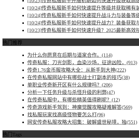
[10/25]
传奇私服新手开服初期如何快速升级获取高
[10/24]
传奇私服新手如何快速提升等级并获取稀有
[10/24]
传奇私服新手如何快速提升战斗力与装备等
[10/24]
传奇私服新手如何快速提升战力？装备获取
[10/23]
传奇私服新手如何快速升级？2025最新高效
热门推荐
为什么你愿意在后期与道家合作。(114)
传奇私服：刀光剑影，血染沙场，征途凶险，(913)
传奇1.76金币服攻略大全：从新手到大神(222)
在传奇私服网站中有哪些战士打副本的技巧(38)
单职业传奇新开区有什么规律吗？(206)
分析一下任务升级与杀怪升级的利弊(47)
在传奇私服中，有哪些精英值得刷呢？(12)
传奇游戏新手驾到：神魔觉醒攻略疑难解答(569)
找私服玩家找高级怪物要怎么打(96)
网安传奇私服攻略大招集：破解盛世秘境，独(551)
热门Tags