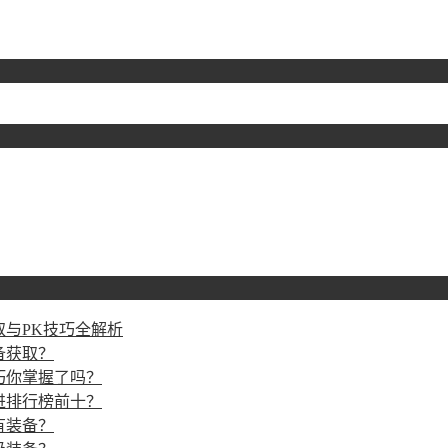
与PK技巧全解析
备获取？
巧你掌握了吗？
进排行榜前十？
有装备？