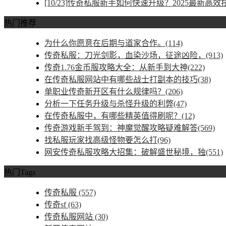
[10/23]
传奇私服新手如何快速升级？2025最新高效
热门推荐
为什么你愿意在后期与道家合作。(114)
传奇私服：刀光剑影，血染沙场，征途凶险，(913)
传奇1.76金币服攻略大全：从新手到大神(222)
在传奇私服网站中有哪些战士打副本的技巧(38)
单职业传奇新开区有什么规律吗？(206)
分析一下任务升级与杀怪升级的利弊(47)
在传奇私服中，有哪些精英值得刷呢？(12)
传奇游戏新手驾到：神魔觉醒攻略疑难解答(569)
找私服玩家找高级怪物要怎么打(96)
网安传奇私服攻略大招集：破解盛世秘境，独(551)
热门Tags
传奇私服
(557)
传奇sf
(63)
传奇私服网站
(30)