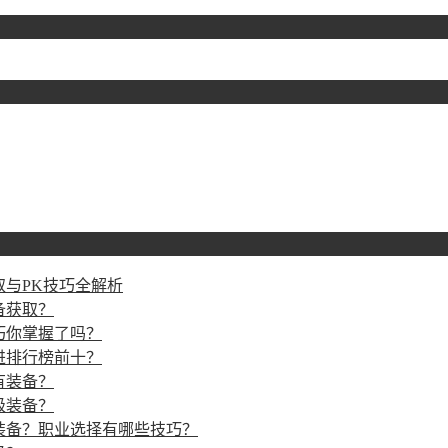
与PK技巧全解析
备获取？
巧你掌握了吗？
进排行榜前十？
有装备？
级装备？
装备？职业选择有哪些技巧？