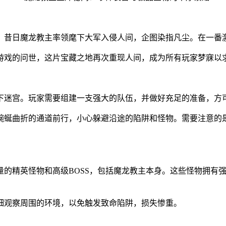
，昔日魔龙教主率领麾下大军入侵人间，企图染指凡尘。在一番
游戏的问世，这片宝藏之地再次重现人间，成为所有玩家梦寐以
下迷宫。玩家需要组建一支强大的队伍，并做好充足的准备，方
蜿蜒曲折的通道前行，小心躲避沿途的陷阱和怪物。需要注意的
量的精英怪物和高级BOSS，包括魔龙教主本身。这些怪物拥有
细观察周围的环境，以免触发致命陷阱，损失惨重。