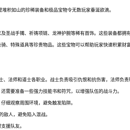
里堆积如山的珍稀装备和极品宝物令无数玩家垂涎欲滴。
，以及圣战手镯、祈祷项链、龙神护腕等稀有首饰。这些装备都拥
坐骑、特殊道具等珍贵物品。这些宝物可以帮助玩家快速积累财
战士、法师和道士各职业。战士负责吸引仇恨和抗伤害，法师负
。还需要准备一些强力技能书和符咒，以增强队伍的战斗力。
，仔细观察周围环境，避免触发陷阱。
大的敌人，避免陷入混战。
时支援队友。