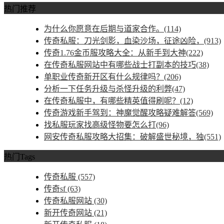
热门推荐
为什么你愿意在后期与道家合作。(114)
传奇私服：刀光剑影，血染沙场，征途凶险，(913)
传奇1.76金币服攻略大全：从新手到大神(222)
在传奇私服网站中有哪些战士打副本的技巧(38)
单职业传奇新开区有什么规律吗？(206)
分析一下任务升级与杀怪升级的利弊(47)
在传奇私服中，有哪些精英值得刷呢？(12)
传奇游戏新手驾到：神魔觉醒攻略疑难解答(569)
找私服玩家找高级怪物要怎么打(96)
网安传奇私服攻略大招集：破解盛世秘境，独(551)
热门Tags
传奇私服
(557)
传奇sf
(63)
传奇私服网站
(30)
新开传奇网站
(21)