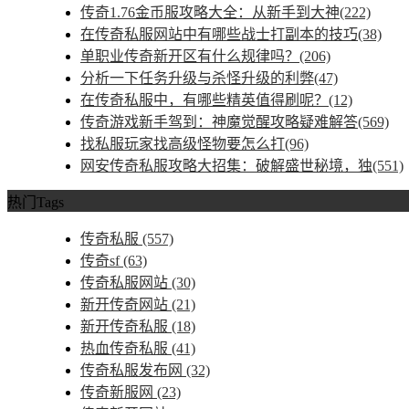
传奇1.76金币服攻略大全：从新手到大神(222)
在传奇私服网站中有哪些战士打副本的技巧(38)
单职业传奇新开区有什么规律吗？(206)
分析一下任务升级与杀怪升级的利弊(47)
在传奇私服中，有哪些精英值得刷呢？(12)
传奇游戏新手驾到：神魔觉醒攻略疑难解答(569)
找私服玩家找高级怪物要怎么打(96)
网安传奇私服攻略大招集：破解盛世秘境，独(551)
热门Tags
传奇私服
(557)
传奇sf
(63)
传奇私服网站
(30)
新开传奇网站
(21)
新开传奇私服
(18)
热血传奇私服
(41)
传奇私服发布网
(32)
传奇新服网
(23)