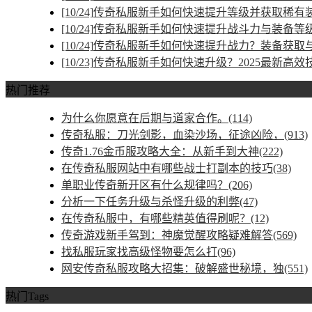
[10/24]
传奇私服新手如何快速提升等级并获取稀有
[10/24]
传奇私服新手如何快速提升战斗力与装备等
[10/24]
传奇私服新手如何快速提升战力？装备获取
[10/23]
传奇私服新手如何快速升级？2025最新高效
热门推荐
为什么你愿意在后期与道家合作。(114)
传奇私服：刀光剑影，血染沙场，征途凶险，(913)
传奇1.76金币服攻略大全：从新手到大神(222)
在传奇私服网站中有哪些战士打副本的技巧(38)
单职业传奇新开区有什么规律吗？(206)
分析一下任务升级与杀怪升级的利弊(47)
在传奇私服中，有哪些精英值得刷呢？(12)
传奇游戏新手驾到：神魔觉醒攻略疑难解答(569)
找私服玩家找高级怪物要怎么打(96)
网安传奇私服攻略大招集：破解盛世秘境，独(551)
热门Tags