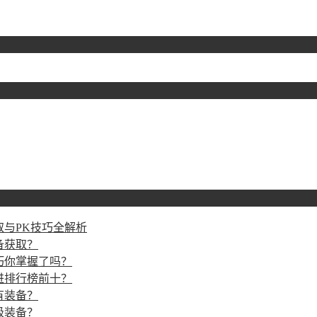
与PK技巧全解析
备获取？
巧你掌握了吗？
进排行榜前十？
有装备？
级装备？